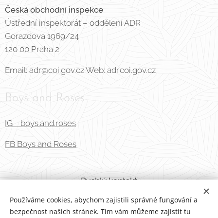
Česká obchodní inspekce
Ústřední inspektorát – oddělení ADR
Gorazdova 1969/24
120 00 Praha 2
Email: adr@coi.gov.cz Web: adr.coi.gov.cz
Boys and Roses
IG boys.and.roses
FB Boys and Roses
Rychlý kontakt
Používáme cookies, abychom zajistili správné fungování a
E-mail:
info@boysandroses.com
bezpečnost našich stránek. Tím vám můžeme zajistit tu
Telefon:
+420 606 200 816