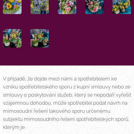
V případě, že dojde mezi námi a spotřebitelem ke
vzniku spotřebitelského sporu z kupní smlouvy nebo ze
smlouvy o poskytování služeb, který se nepodaří vyřešit
vzájemnou dohodou, může spotřebitel podat návrh na
mimosoudní řešení takového sporu určenému
subjektu mimosoudního řešení spotřebitelských sporů,
kterým je