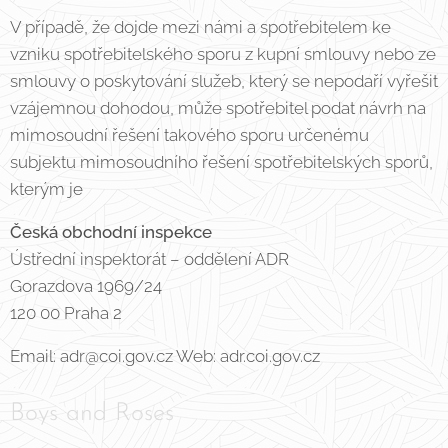
V případě, že dojde mezi námi a spotřebitelem ke
vzniku spotřebitelského sporu z kupní smlouvy nebo ze
smlouvy o poskytování služeb, který se nepodaří vyřešit
vzájemnou dohodou, může spotřebitel podat návrh na
mimosoudní řešení takového sporu určenému
subjektu mimosoudního řešení spotřebitelských sporů,
kterým je
Česká obchodní inspekce
Ústřední inspektorát – oddělení ADR
Gorazdova 1969/24
120 00 Praha 2
Email: adr@coi.gov.cz Web: adr.coi.gov.cz
Boys and Roses