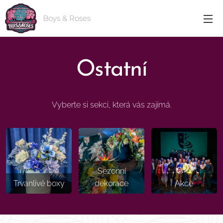
Boys & Roses
Ostatní
Vyberte si sekci, která vás zajímá.
Sezonní
Trvanlivé boxy
dekorace
Akce