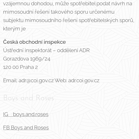
vzájemnou dohodou, může spotřebitel podat návrh na
mimosoudní řešení takového sporu určenému
subjektu mimosoudního řešení spotřebitelských sporů,
kterým je
Česká obchodní inspekce
Ústřední inspektorát – oddělení ADR
Gorazdova 1969/24
120 00 Praha 2
Email: adr@coi.gov.cz Web: adr.coi.gov.cz
Boys and Roses
IG boys.and.roses
FB Boys and Roses